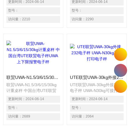
更新时间：
2024-06-14
更新时间：
2024-06-14
1/15000~1/30000. 采用大型
电子秤 使用高精度传感器,精
液晶显示,明显易读. 交直流两
型号：
度达1/15000~1/30000. 采用
型号：
用配备充电电池. 内置重量单
大型显示屏幕,明显易读. 交直
访问量：
2210
访问量：
2290
位可选择kg/1b. 具备自动归
流两用,配备充电电池. 内置重
零,自动计数,扣重,数量设定等
量单位可选择kg/1b. 具备自动
功能.
归零.扣重,上下限报警,简易计
数等功能. 可选配RS232通讯
接口,可连接电脑或打印机.
联贸UWA-N1.5/3/6/15/30kg计重桌秤 中国台湾UTE联贸电子秤UWA上下限报警电子秤
UTE联贸UWA-30kg外接232电子秤 UWA-N30kg可接打印电子秤
联贸UWA-N1.5/3/6/15/30kg
UTE联贸UWA-30kg外接232
计重桌秤 中国台湾UTE联贸
电子秤 UWA-N30kg可接打印
电子秤UWA上下限报警电子
电子秤 使用高精度传感器,精
更新时间：
2024-06-14
更新时间：
2024-06-14
秤 使用高精度传感器,精度达
度达1/15000~1/30000. 采用
1/15000~1/30000. 采用大型
型号：
大型显示屏幕,明显易读. 交直
型号：
显示屏幕,明显易读. 交直流两
流两用,配备充电电池. 内置重
访问量：
2689
访问量：
2064
用,配备充电电池. 内置重量单
量单位可选择kg/1b. 具备自动
位可选择kg/1b. 具备自动归
归零.扣重,上下限报警,简易计