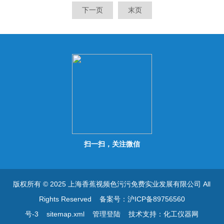
零.扣重,上下限报警,简易计数
数等功能. 可选配RS232通讯
下一页
末页
等功能. 可选配RS232通讯接
接口,可连接电脑或打印机.
口,可连接电脑或打印机.
扫一扫，关注微信
版权所有 © 2025 上海香蕉视频色污污免费实业发展有限公司 All
Rights Reserved
备案号：沪ICP备89756560
号-3
sitemap.xml
管理登陆
技术支持：
化工仪器网