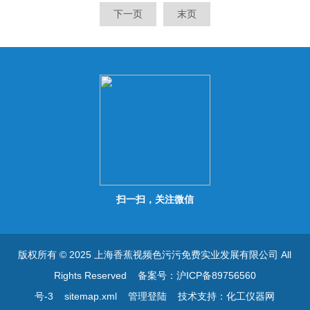
准确度； 具有单点校正及多
能，确保计数准确度； 具有
下一页
末页
点校正功能，确保精准度；
单点校正及多点校正功能，确
保精准度；
扫一扫，关注微信
版权所有 © 2025 上海香蕉视频色污污免费实业发展有限公司 All
Rights Reserved
备案号：沪ICP备89756560
号-3
sitemap.xml
管理登陆
技术支持：
化工仪器网