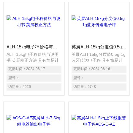
ALH-15kg电子秤价格与说明书 英展校正方法
英展ALH-15kg分度值0.5g-1g蓝牙传送电子秤
ALH-15kg电子秤价格与说明
英展ALH-15kg分度值0.5g-1g
书 英展校正方法 具有简易计
蓝牙传送电子秤 具有简易计
数、计重及百分比之功能。
数、计重及百分比之功能。
更新时间：
2024-06-17
更新时间：
2024-06-16
具有检校秤之功能。（可以设
具有检校秤之功能。（可以设
定：HI、
型号：
定：HI、
型号：
OK、LO三点） 具有
OK、LO三点） 具有
访问量：
4526
访问量：
2748
自动校正、自动零点追踪之功
自动校正、自动零点追踪之功
能。 具有15段滤波稳定范围
能。 具有15段滤波稳定范围
设定之功能。 大液晶6位
设定之功能。 大液晶6位
LCD（40mm）显示清晰易
LCD（40mm）显示清晰易
读，具有EL背光功能。 具有
读，具有EL背光功能。 具有
设计良好之运送保护点功能。
设计良好之运送保护点功能。
电力不足时有明确
电力不足时有明确