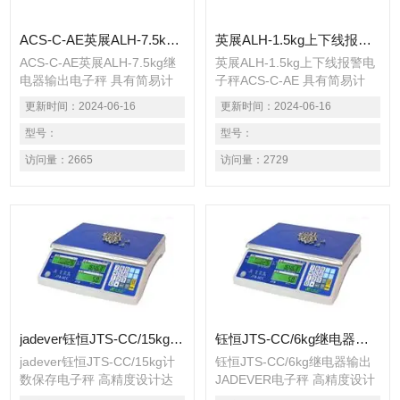
ACS-C-AE英展ALH-7.5kg继电器输出电子秤
英展ALH-1.5kg上下线报警电子秤ACS-C-AE
ACS-C-AE英展ALH-7.5kg继
英展ALH-1.5kg上下线报警电
电器输出电子秤 具有简易计
子秤ACS-C-AE 具有简易计
数、计重及百分比之功能。
数、计重及百分比之功能。
更新时间：
2024-06-16
更新时间：
2024-06-16
具有检校秤之功能。（可以设
具有检校秤之功能。（可以设
定：HI、OK、
型号：
定：HI、OK、LO
型号：
LO三点） 具有自动校正、自
三点） 具有自动校正、自动
访问量：
2665
访问量：
2729
动零点追踪之功能。 具有15
零点追踪之功能。 具有15段
段滤波稳定范围设定之功能。
滤波稳定范围设定之功能。
大液晶6位LCD（40mm）显
大液晶6位LCD（40mm）显
示清晰易读，具有EL背光功
示清晰易读，具有EL背光功
能。 具有设计良好之运送保
能。 具有设计良好之运送保
护点功能。电力不足时有明确
护点功能。电力不足时有明确
jadever钰恒JTS-CC/15kg计数保存电子秤
钰恒JTS-CC/6kg继电器输出JADEVER电子秤
jadever钰恒JTS-CC/15kg计
钰恒JTS-CC/6kg继电器输出
数保存电子秤 高精度设计达
JADEVER电子秤 高精度设计
1/15000，精确稳定，Z高可
达1/15000，精确稳定，Z高