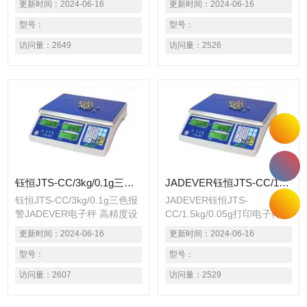
更新时间：
2024-06-16
更新时间：
2024-06-16
设1/60000； 采用充电、插电
可设1/60000； 采用充电、插
两用方式，供选择，免除电源
型号：
电两用方式，供选择，免除电
型号：
不稳定或 停电困扰； 具有20
源不稳定或 停电困扰； 具有
访问量：
2649
访问量：
2526
笔单重记忆功能； 具有自动
20笔单重记忆功能； 具有自
平均单重功能，确保计数准确
动平均单重功能，确保计数准
度； 具有单点校正及多点校
确度； 具有单点校正及多点
正功能，确保精准度；
校正功能，确保精准度；
钰恒JTS-CC/3kg/0.1g三色报警JADEVER电子秤
JADEVER钰恒JTS-CC/1.5kg/0.05g打印电子秤
钰恒JTS-CC/3kg/0.1g三色报
JADEVER钰恒JTS-
警JADEVER电子秤 高精度设
CC/1.5kg/0.05g打印电子秤
计达1/15000，精确稳定，Z
高精度设计达1/15000，精确
更新时间：
2024-06-16
更新时间：
2024-06-16
高可设1/60000； 采用充电、
稳定，Z高可设1/60000； 采
插电两用方式，供选择，免除
型号：
用充电、插电两用方式，供选
型号：
电源不稳定或 停电困扰； 具
择，免除电源不稳定或 停电
访问量：
2607
访问量：
2529
有20笔单重记忆功能； 具有
困扰； 具有20笔单重记忆功
自动平均单重功能，确保计数
能； 具有自动平均单重功