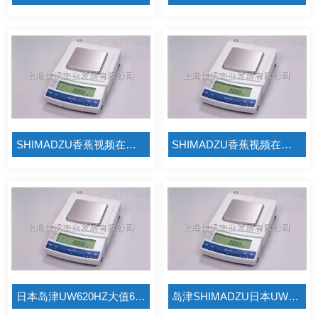
SHIMADZU香蕉视频在线视频日本岛津UW220H/0.001g内置Windows直通视窗数据香蕉视频在线视频
SHIMADZU香蕉视频在线视频日本岛津UW420H/0.001g传送数据天平
日本岛津UW620HZ大值620g/1mg温度天平 SHIMADZU千分位天平UW620H
岛津SHIMADZU日本UW1020H全自动内校天平 UW1020H/1mg精密天平