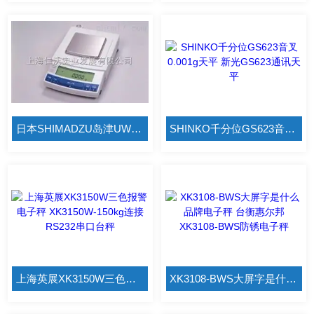
日本SHIMADZU岛津UW820H直通Excel通讯天平 岛津UW820H/1mg千分之一天平
SHINKO千分位GS623音叉0.001g天平 新光GS623通讯天平
上海英展XK3150W三色报警电子秤 XK3150W-150kg连接RS232串口台秤
XK3108-BWS大屏字是什么品牌电子秤 台衡惠尔邦XK3108-BWS防锈电子秤