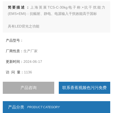
简要描述：
上海英展TCS-C-30kg电子称:•抗干扰能力
(EMS+EMI)：抗幅射、静电、电源输入干扰效能高于国标
具有LED背光之功能
• 选用含背光功能的大数字显示屏幕，清晰易读
产品型号：
厂商性质：
生产厂家
• 具有重量或数量预设、简易计数、重量暂留、计重及百分比
之功能
更新时间：
2024-06-17
• 具有重量累计，重量检校(High、Low、
访 问 量：
1136
OK)，与预扣重等功能
产品咨询
联系香蕉视频色污污免费
• 具有自动更正、自动零点追踪、双重之过载保护之功能
• 具有多种单位选择
产品分类
PRODUCT CATEGORY