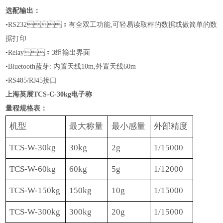
选配输出：
•RS232：有全双工功能,可轻易读取秤的数据或做简单的数
据打印
•
Relay：3组输出界面
•
Bluetooth蓝芽: 内置天线10m,外置天线60m
•RS
485
/
RJ45
接口
上海英展TCS-C-30kg电子称
量程规格表：
机型
最大称量
最小感量
外部精度
TCS-W-30kg
30kg
2g
1/15000
TCS-W-60kg
60
kg
5g
1/1
2
000
TCS-W-150kg
150kg
10g
1/15000
TCS-W-300kg
300kg
20g
1/15000