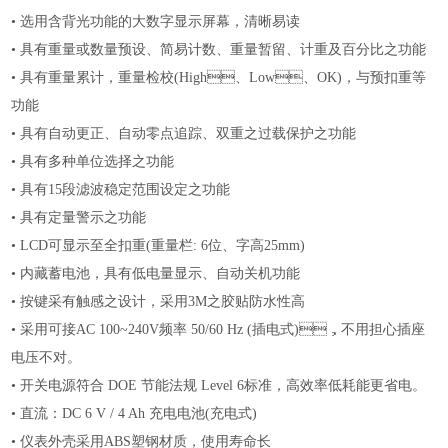
•
选用含背光功能的大数字显示屏幕，清晰易读
•
具有重量或数量预设、简易计数、重量暂留、计重及百分比之功能
•
具有重量累计，重量检校
(High、Low、OK)，与预扣重等
功能
•
具有自动更正、自动零点追踪、双重之过载保护之功能
•
具有多种单位选择之功能
•
具有
15段滤波稳定范围设定之功能
•
具有定量警示之功能
•
LCD可显示至全扣重(重量栏: 6位、字高25mm)
•
内藏蓄电池，具有低电量显示、自动关机功能
•
按键采有触感之设计，采用
3M之胶贴防水性高
•
采用可接
AC 100~240V频率 50/60 Hz (插电式)，不用担心插座
电压不对。
•
开关电源符合
DOE 节能法规 Level 6标准，高效率低耗能更省电。
•
直流：
DC 6 V / 4 Ah 充电电池(充电式)
•
仪表外壳采用
ABS塑钢材质，使用寿命长