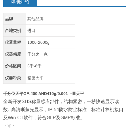
详细介绍
品牌
其他品牌
产地类别
进口
仪器量程
1000-2000g
仪器精度
千分之一克
价格区间
5千-8千
仪器种类
精密天平
千分位天平GF-400 AND410g/0.001上皿天平
全新开发
SHS
称量感应部件，结构紧密，一秒快速显示读
数
.
高清晰萤光显示，
IP-54
防水防尘标准，标准计算机接口
及
Win-CT
软件，符合
GLP
及
GMP
标准。
：肖：