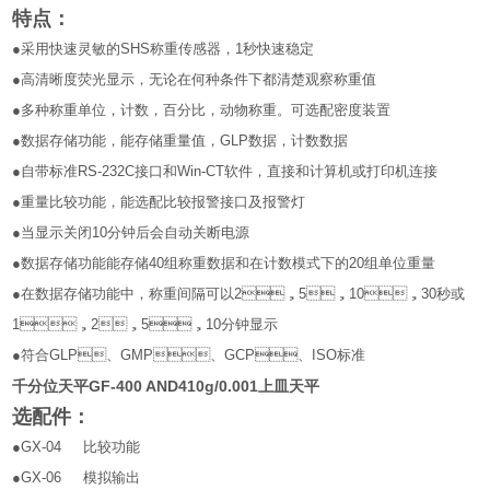
特点：
●
采用快速灵敏的
SHS
称重传感器，
1
秒快速稳定
●
高清晰度荧光显示，无论在何种条件下都清楚观察称重值
●
多种称重单位，计数，百分比，动物称重。可选配密度装置
●
数据存储功能，能存储重量值，
GLP
数据，计数数据
●
自带标准
RS-232C
接口和
Win-CT
软件，直接和计算机或打印机连接
●
重量比较功能，能选配比较报警接口及报警灯
●
当显示关闭
10
分钟后会自动关断电源
●
数据存储功能能存储
40
组称重数据和在计数模式下的
20
组单位重量
●
在数据存储功能中，称重间隔可以
2
，
5
，
10
，
30
秒或
1
，
2
，
5
，
10
分钟显示
●
符合
GLP
、
GMP
、
GCP
、
ISO
标准
千分位天平GF-400 AND410g/0.001上皿天平
选配件：
●GX-04
比较功能
●GX-06
模拟输出